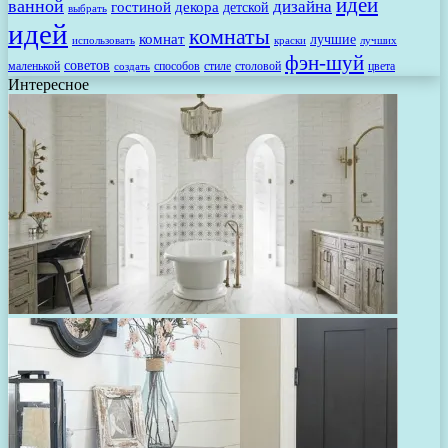
идеи
ванной
дизайна
гостиной
декора
детской
выбрать
идей
комнаты
комнат
лучшие
использовать
лучших
краски
фэн-шуй
советов
маленькой
способов
стиле
столовой
цвета
создать
Интересное