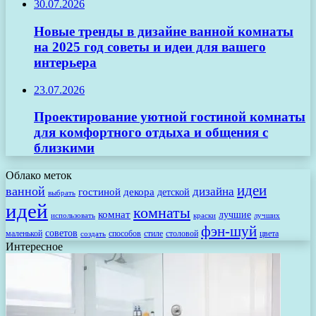
30.07.2026
Новые тренды в дизайне ванной комнаты
на 2025 год советы и идеи для вашего
интерьера
23.07.2026
Проектирование уютной гостиной комнаты
для комфортного отдыха и общения с
близкими
Облако меток
идеи
ванной
дизайна
гостиной
декора
детской
выбрать
идей
комнаты
комнат
лучшие
использовать
лучших
краски
фэн-шуй
советов
маленькой
способов
стиле
столовой
цвета
создать
Интересное