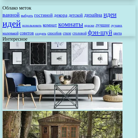
Облако меток
идеи
ванной
дизайна
гостиной
декора
детской
выбрать
идей
комнаты
комнат
лучшие
использовать
лучших
краски
фэн-шуй
советов
маленькой
способов
стиле
столовой
цвета
создать
Интересное