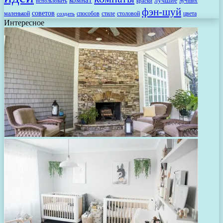
использовать
лучших
краски
фэн-шуй
советов
маленькой
способов
стиле
столовой
цвета
создать
Интересное