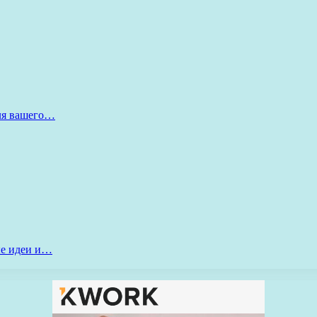
для вашего…
ые идеи и…