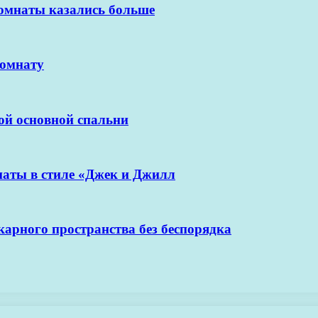
комнаты казались больше
комнату
ой основной спальни
наты в стиле «Джек и Джилл
арного пространства без беспорядка