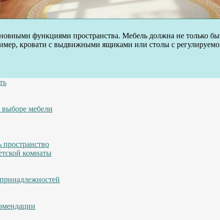
сновными функциями пространства. Мебель должна не только быт
ример, кровати с выдвижными ящиками или столы с регулируемо
ть
 выборе мебели
ь пространство
етской комнаты
 принадлежностей
комендации