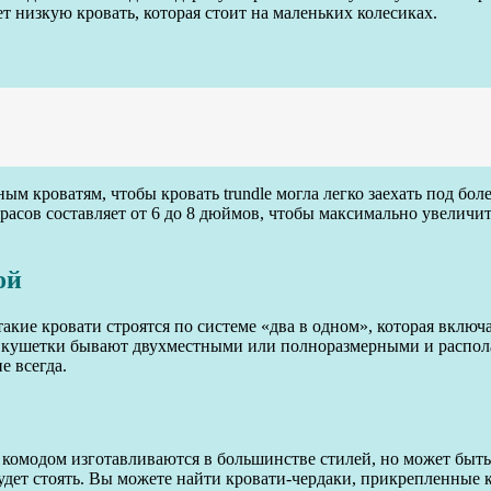
ет низкую кровать, которая стоит на маленьких колесиках.
ым кроватям, чтобы кровать trundle могла легко заехать под бо
расов составляет от 6 до 8 дюймов, чтобы максимально увеличи
ой
акие кровати строятся по системе «два в одном», которая включ
о кушетки бывают двухместными или полноразмерными и распола
е всегда.
 комодом изготавливаются в большинстве стилей, но может быть
 будет стоять. Вы можете найти кровати-чердаки, прикрепленные