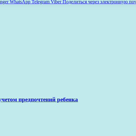
nger
WhatsApp
Telegram
Viber
Поделиться через электронную по
учетом предпочтений ребенка