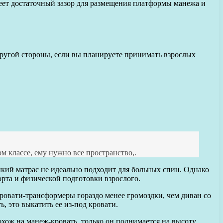
еет достаточный зазор для размещения платформы манежа и
другой стороны, если вы планируете принимать взрослых
м классе, ему нужно все пространство,.
онкий матрас не идеально подходит для больных спин. Однако
орта и физической подготовки взрослого.
кровати-трансформеры гораздо менее громоздки, чем диван со
ь, это выкатить ее из-под кровати.
хож на манеж-кровать, только он поднимается на высоту