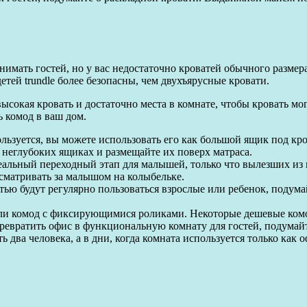
имать гостей, но у вас недостаточно кроватей обычного размера
етей trundle более безопасны, чем двухъярусные кровати.
ысокая кровать и достаточно места в комнате, чтобы кровать мог
 комод в ваш дом.
ользуется, вы можете использовать его как большой ящик под к
 неглубоких ящиках и размещайте их поверх матраса.
еальный переходный этап для малышей, только что вылезших из к
сматривать за малышом на колыбельке.
ью будут регулярно пользоваться взрослые или ребенок, подумай
ли комод с фиксирующимися роликами. Некоторые дешевые комод
превратить офис в функциональную комнату для гостей, подумайт
ь два человека, а в дни, когда комната используется только как