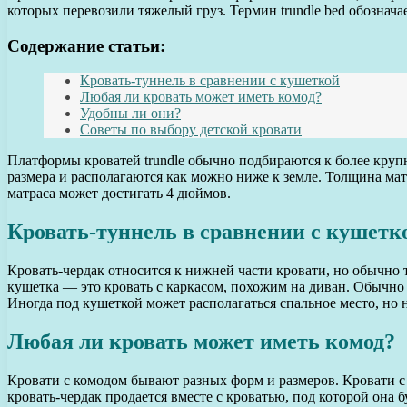
которых перевозили тяжелый груз. Термин trundle bed обознача
Содержание статьи:
Кровать-туннель в сравнении с кушеткой
Любая ли кровать может иметь комод?
Удобны ли они?
Советы по выбору детской кровати
Платформы кроватей trundle обычно подбираются к более крупн
размера и располагаются как можно ниже к земле. Толщина мат
матраса может достигать 4 дюймов.
Кровать-туннель в сравнении с кушетк
Кровать-чердак относится к нижней части кровати, но обычно т
кушетка — это кровать с каркасом, похожим на диван. Обычн
Иногда под кушеткой может располагаться спальное место, но н
Любая ли кровать может иметь комод?
Кровати с комодом бывают разных форм и размеров. Кровати с
кровать-чердак продается вместе с кроватью, под которой она