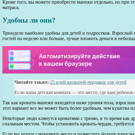
Кроме того, вы можете приобрести манежи отдельно, но при э
матраса.
Удобны ли они?
Трюндели наиболее удобны для детей и подростков. Взрослый 
гостей на неделю или больше, лучше вложить деньги в неболь
Читайте также:
25 идей кроватей-чердаков для детей
Если ваша детская комната — это место, где ваш ребенок
Так как кровати-манежи находятся ниже уровня пола, взрослым
этот вариант все же может быть более удобным, чем кушетка и
Некоторые люди клянутся кроватями с трюмо, в то время как др
спальным местом. Чтобы установить кровать-чердак, требуется г
Если вы хотите сэкономить место и разместить больше взрослы