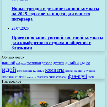
Новые тренды в дизайне ванной комнаты
на 2025 год советы и идеи для вашего
интерьера
23.07.2026
Проектирование уютной гостиной комнаты
для комфортного отдыха и общения с
близкими
Облако меток
идеи
ванной
дизайна
гостиной
декора
детской
выбрать
идей
комнаты
комнат
лучшие
использовать
лучших
краски
фэн-шуй
советов
маленькой
способов
стиле
столовой
цвета
создать
Интересное