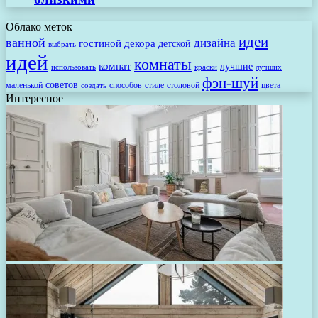
Облако меток
идеи
ванной
дизайна
гостиной
декора
детской
выбрать
идей
комнаты
комнат
лучшие
использовать
лучших
краски
фэн-шуй
советов
маленькой
способов
стиле
столовой
цвета
создать
Интересное