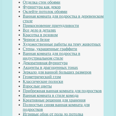
Отделка стен обоями
Фурнитура как декор
Оклейте потолок обоями
Ванная комната для подростка в деревенском
стиле
Прикосновение причудливости
Все дело в деталях
Красотка в розовом
Черное и белое
Художественные работы на тему животных
Стены, украшенные граффити
Ванная комната для подростка в
индустриальном стиле
Декоративная фурнитура
Акценты в драгоценных тонах
Зеркало для ванной больших размеров
Геометрический глэм
Классические полоски
Взрослые цветы
Прибрежная ванная комната для подростков
Ванная комната в стиле комода
Креативные решения для хранения
Полностью синяя ванная комната для
подростков
Игривые обои от пола до потолка