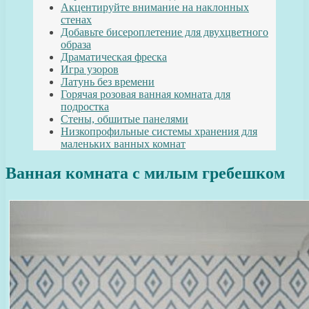
Акцентируйте внимание на наклонных
стенах
Добавьте бисероплетение для двухцветного
образа
Драматическая фреска
Игра узоров
Латунь без времени
Горячая розовая ванная комната для
подростка
Стены, обшитые панелями
Низкопрофильные системы хранения для
маленьких ванных комнат
Ванная комната с милым гребешком