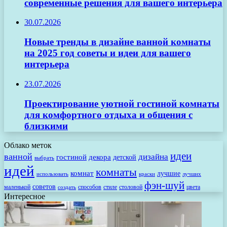
современные решения для вашего интерьера
30.07.2026
Новые тренды в дизайне ванной комнаты
на 2025 год советы и идеи для вашего
интерьера
23.07.2026
Проектирование уютной гостиной комнаты
для комфортного отдыха и общения с
близкими
Облако меток
идеи
ванной
дизайна
гостиной
декора
детской
выбрать
идей
комнаты
комнат
лучшие
использовать
лучших
краски
фэн-шуй
советов
маленькой
способов
стиле
столовой
цвета
создать
Интересное