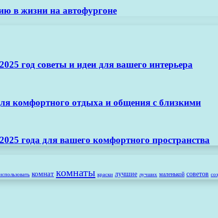
нию в жизни на автофургоне
025 год советы и идеи для вашего интерьера
ля комфортного отдыха и общения с близкими
2025 года для вашего комфортного пространства
комнаты
комнат
лучшие
советов
маленькой
использовать
лучших
со
краски