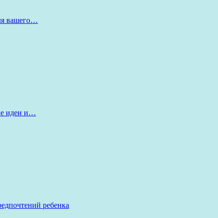
для вашего…
ые идеи и…
редпочтений ребенка