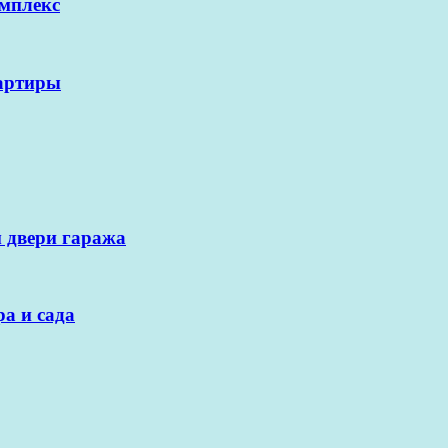
омплекс
вартиры
 двери гаража
а и сада