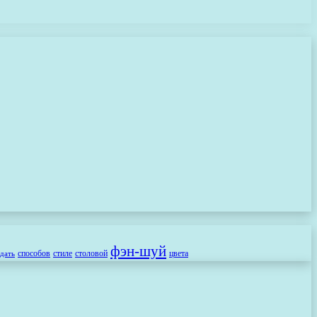
фэн-шуй
способов
стиле
столовой
цвета
здать