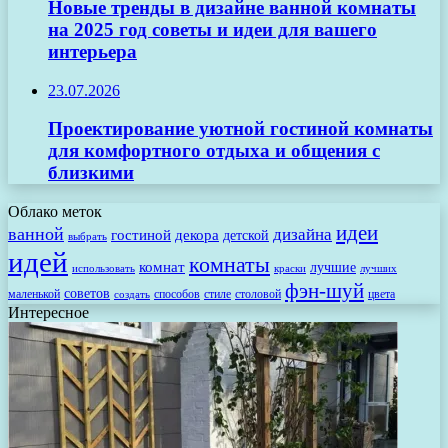
Новые тренды в дизайне ванной комнаты
на 2025 год советы и идеи для вашего
интерьера
23.07.2026
Проектирование уютной гостиной комнаты
для комфортного отдыха и общения с
близкими
Облако меток
идеи
ванной
дизайна
гостиной
декора
детской
выбрать
идей
комнаты
комнат
лучшие
использовать
лучших
краски
фэн-шуй
советов
маленькой
способов
стиле
столовой
цвета
создать
Интересное