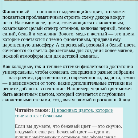
Фиолетовый — настолько выделяющийся цвет, что может
показаться проблематичным строить схему декора вокруг
него. На самом деле, цвета, сочетающиеся с фиолетовым,
охватывают целый спектр оттенков, включая черный, темно-
синий, белый и металлик. Золото, медь и желтый — это цвета,
которые сочетаются с темно-фиолетовым, придавая ему
царственную атмосферу. А сиреневый, розовый и белый цвета
сочетаются со светло-фиолетовым для создания более мягкой,
нежной атмосферы или для детской комнаты.
Как холодные, так и теплые оттенки фиолетового достаточно
универсальны, чтобы создавать совершенно разные вибрации
— настроения, царственности, современности, радости, земли
— в зависимости от того, какие дополнительные оттенки вы
решите добавить в сочетание. Например, черный цвет может
быть акцентным цветом, который сочетается с глубокими
фиолетовыми стенами, создавая угрюмый и роскошный вид.
Читайте также:
11 красивых цветов, которые
сочетаются с бежевым
Если вы думаете, что бежевый цвет — это скучно,
подумайте еще раз. Бежевый цвет — один из
лучших нейтральных оттенков для оформления