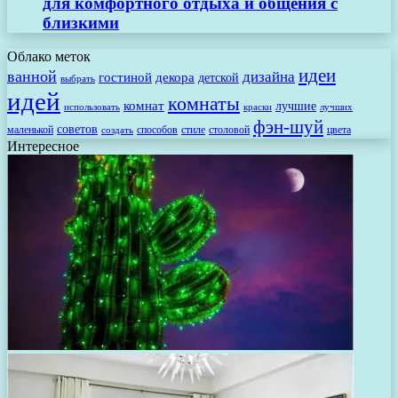
для комфортного отдыха и общения с
близкими
Облако меток
идеи
ванной
дизайна
гостиной
декора
детской
выбрать
идей
комнаты
комнат
лучшие
использовать
лучших
краски
фэн-шуй
советов
маленькой
способов
стиле
столовой
цвета
создать
Интересное