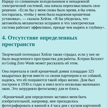
Наряду со сломанным холодильником и ненадежной
электрической системой, она начала переосмысливать свое
решение. «Если бы у меня снова было время, я бы очень
постаралась, чтобы у меня была надежная крошечная
установка», — сказала Хейли. «Я бы убедилась, что
автомобиль механически исправен и что электрическая
система работает эффективно, прежде чем нырять в глубину».
4. Отсутствие определенных
пространств
Творческий потенциал Хейли также страдал, если у нее не
было выделенного пространства для работы. Кэтрин Келлогг
из Going Zero Waste может рассказать об этом.
Она переехала в свой крошечный домик площадью 325
квадратных футов вместе со своим партнером и их собакой,
надеясь, что ей понравится такой образ жизни. Дом был
построен в 1930-х годах и имел всего несколько маленьких
окон. Это затрудняло фотосъемку для ее блога.
«Крошечный дом определенно заставил меня быть
изобретательной, например, мне приходилось
фотографировать в ванной в 4 часа дня с куском картонной