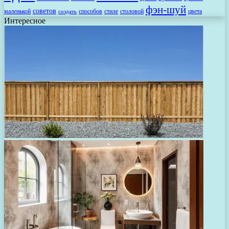
фэн-шуй
советов
маленькой
способов
стиле
столовой
цвета
создать
Интересное