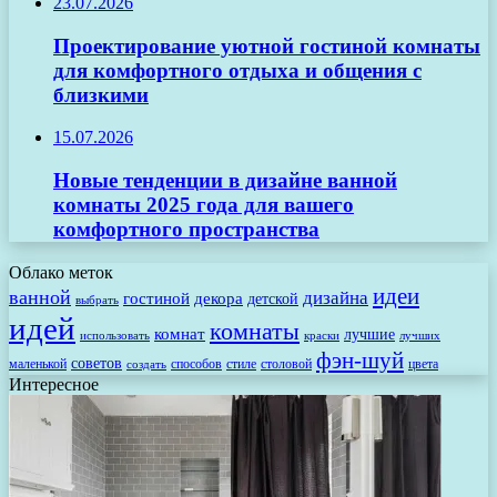
23.07.2026
Проектирование уютной гостиной комнаты
для комфортного отдыха и общения с
близкими
15.07.2026
Новые тенденции в дизайне ванной
комнаты 2025 года для вашего
комфортного пространства
Облако меток
идеи
ванной
дизайна
гостиной
декора
детской
выбрать
идей
комнаты
комнат
лучшие
использовать
лучших
краски
фэн-шуй
советов
маленькой
способов
стиле
столовой
цвета
создать
Интересное