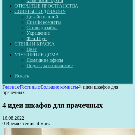
Маленькие кухни
ОТКРЫТЫЕ ПРОСТРАНСТВА
СОВЕТЫ ПО ДИЗАЙНУ
Дизайн ванной
Дизайн комнаты
Стили дизайна
Украшение
Фен-Шуй
СТЕНЫ И КРАСКА
Цвет
УЛУЧШЕНИЕ ДОМА
Домашние офисы
Подъезды и прихожие
Искать
Главная
/
Гостиные
/
Большие комнаты
/
4 идеи шкафов для
прачечных
4 идеи шкафов для прачечных
16.08.2022
0
Время чтения: 4 мин.