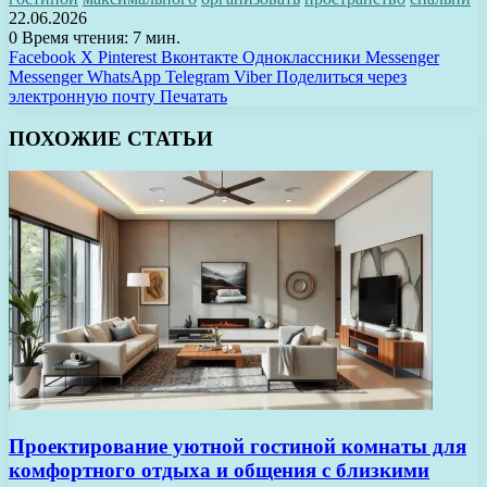
22.06.2026
0
Время чтения: 7 мин.
Facebook
X
Pinterest
Вконтакте
Одноклассники
Messenger
Messenger
WhatsApp
Telegram
Viber
Поделиться через
электронную почту
Печатать
ПОХОЖИЕ СТАТЬИ
Проектирование уютной гостиной комнаты для
комфортного отдыха и общения с близкими