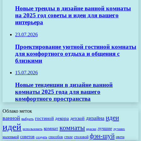
Новые тренды в дизайне ванной комнаты
на 2025 год советы и идеи для вашего
интерьера
23.07.2026
Проектирование уютной гостиной комнаты
для комфортного отдыха и общения с
близкими
15.07.2026
Новые тенденции в дизайне ванной
комнаты 2025 года для вашего
комфортного пространства
Облако меток
идеи
ванной
дизайна
гостиной
декора
детской
выбрать
идей
комнаты
комнат
лучшие
использовать
лучших
краски
фэн-шуй
советов
маленькой
способов
стиле
столовой
цвета
создать