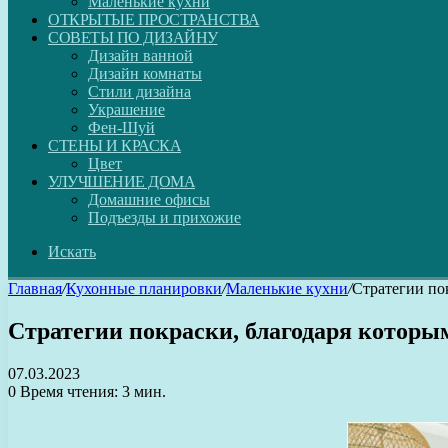
Маленькие кухни
ОТКРЫТЫЕ ПРОСТРАНСТВА
СОВЕТЫ ПО ДИЗАЙНУ
Дизайн ванной
Дизайн комнаты
Стили дизайна
Украшение
Фен-Шуй
СТЕНЫ И КРАСКА
Цвет
УЛУЧШЕНИЕ ДОМА
Домашние офисы
Подъезды и прихожие
Искать
Главная
/
Кухонные планировки
/
Маленькие кухни
/
Стратегии по
Стратегии покраски, благодаря которы
07.03.2023
0
Время чтения: 3 мин.