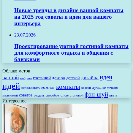
Новые тренды в дизайне ванной комнаты
на 2025 год советы и идеи для вашего
интерьера
23.07.2026
Проектирование уютной гостиной комнаты
для комфортного отдыха и общения с
близкими
Облако меток
идеи
ванной
дизайна
гостиной
декора
детской
выбрать
идей
комнаты
комнат
лучшие
использовать
лучших
краски
фэн-шуй
советов
маленькой
способов
стиле
столовой
цвета
создать
Интересное