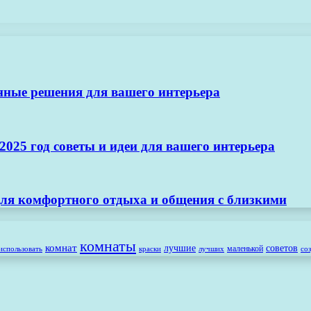
нные решения для вашего интерьера
025 год советы и идеи для вашего интерьера
ля комфортного отдыха и общения с близкими
комнаты
комнат
лучшие
советов
маленькой
использовать
лучших
со
краски