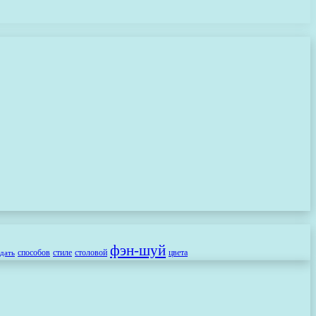
фэн-шуй
способов
стиле
столовой
цвета
здать