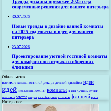
Тренды дизайна прихожей 2025 года
современные решения для вашего интерьера
30.07.2026
Новые тренды в дизайне ванной комнаты
на 2025 год советы и идеи для вашего
интерьера
23.07.2026
Проектирование уютной гостиной комнаты
для комфортного отдыха и общения с
близкими
Облако меток
идеи
ванной
дизайна
гостиной
декора
детской
выбрать
идей
комнаты
комнат
лучшие
использовать
лучших
краски
фэн-шуй
советов
маленькой
способов
стиле
столовой
цвета
создать
Интересное