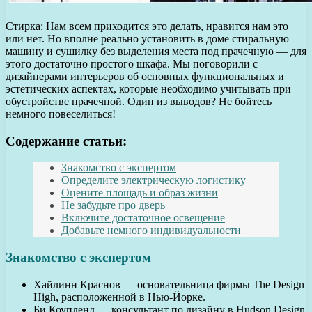
Стирка: Нам всем приходится это делать, нравится нам это
или нет. Но вполне реально установить в доме стиральную
машину и сушилку без выделения места под прачечную — для
этого достаточно простого шкафа. Мы поговорили с
дизайнерами интерьеров об основных функциональных и
эстетических аспектах, которые необходимо учитывать при
обустройстве прачечной. Один из выводов? Не бойтесь
немного повеселиться!
Содержание статьи:
Знакомство с экспертом
Определите электрическую логистику
Оцените площадь и образ жизни
Не забудьте про дверь
Включите достаточное освещение
Добавьте немного индивидуальности
Знакомство с экспертом
Хайлинн Краснов — основательница фирмы The Design
High, расположенной в Нью-Йорке.
Би Коупленд — консультант по дизайну в Hudson Design