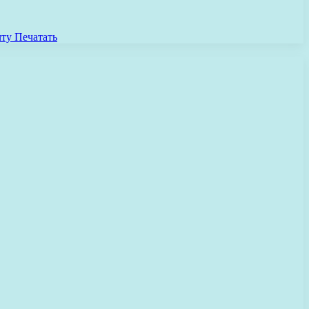
чту
Печатать