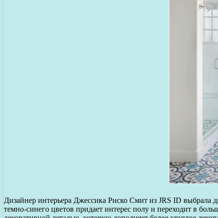
Дизайнер интерьера Джессика Риско Смит из JRS ID выбрала д
темно-синего цветов придает интерес полу и переходит в бол
декоративной деталью, которую дополняет белое круглое декор