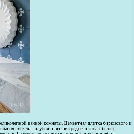
 великолепной ванной комнаты. Цементная плитка бирюзового и
рюмо выложена голубой плиткой среднего тона с белой
раковиной создает контраст с мраморной столешницей и