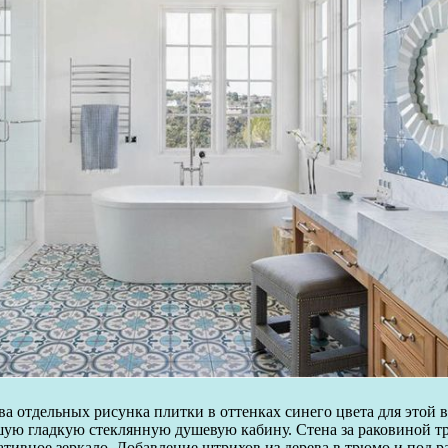
ва отдельных рисунка плитки в оттенках синего цвета для этой
ьшую гладкую стеклянную душевую кабину. Стена за раковиной т
ативное зеркало. Добавление штрихов из дерева в трюмо и под 