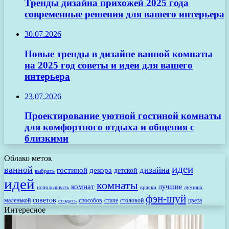
Тренды дизайна прихожей 2025 года
современные решения для вашего интерьера
30.07.2026
Новые тренды в дизайне ванной комнаты
на 2025 год советы и идеи для вашего
интерьера
23.07.2026
Проектирование уютной гостиной комнаты
для комфортного отдыха и общения с
близкими
Облако меток
идеи
ванной
дизайна
гостиной
декора
детской
выбрать
идей
комнаты
комнат
лучшие
использовать
лучших
краски
фэн-шуй
советов
маленькой
способов
стиле
столовой
цвета
создать
Интересное