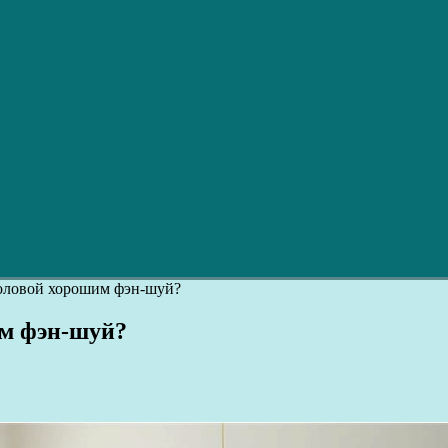
толовой хорошим фэн-шуй?
им фэн-шуй?