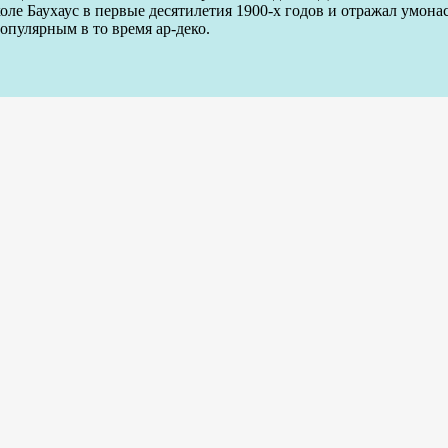
оле Баухаус в первые десятилетия 1900-х годов и отражал умон
опулярным в то время ар-деко.