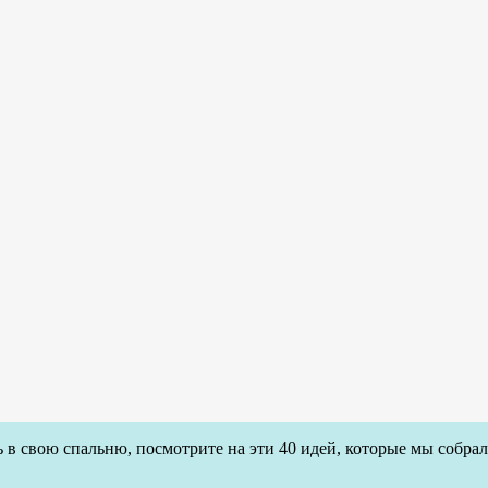
в свою спальню, посмотрите на эти 40 идей, которые мы собрал