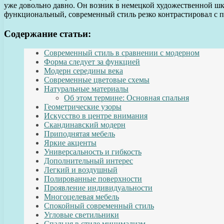
уже довольно давно. Он возник в немецкой художественной шк
функциональный, современный стиль резко контрастировал с п
Содержание статьи:
Современный стиль в сравнении с модерном
Форма следует за функцией
Модерн середины века
Современные цветовые схемы
Натуральные материалы
Об этом термине: Основная спальня
Геометрические узоры
Искусство в центре внимания
Скандинавский модерн
Приподнятая мебель
Яркие акценты
Универсальность и гибкость
Дополнительный интерес
Легкий и воздушный
Полированные поверхности
Проявление индивидуальности
Многоцелевая мебель
Спокойный современный стиль
Угловые светильники
Спальня в стиле минимализм