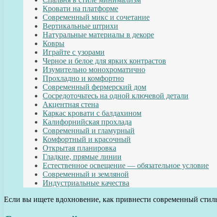
Кровати на платформе
Современный микс и сочетание
Вертикальные штрихи
Натуральные материалы в декоре
Ковры
Играйте с узорами
Черное и белое для ярких контрастов
Изумительно монохроматично
Прохладно и комфортно
Современный фермерский дом
Сосредоточьтесь на одной ключевой детали
Акцентная стена
Каркас кровати с балдахином
Калифорнийская прохлада
Современный и гламурный
Комфортный и красочный
Открытая планировка
Гладкие, прямые линии
Естественное освещение — обязательное условие
Современный и земляной
Индустриальные качества
Если вы ищете вдохновение, как привнести современный стиль 