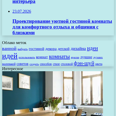
интерьера
23.07.2026
Проектирование уютной гостиной комнаты
для комфортного отдыха и общения с
близкими
Облако меток
идеи
ванной
дизайна
гостиной
декора
детской
выбрать
идей
комнаты
комнат
лучшие
использовать
лучших
краски
фэн-шуй
советов
маленькой
способов
стиле
столовой
цвета
создать
Интересное