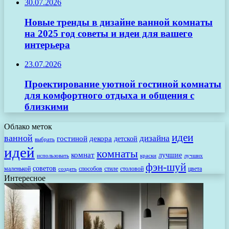
30.07.2026
Новые тренды в дизайне ванной комнаты
на 2025 год советы и идеи для вашего
интерьера
23.07.2026
Проектирование уютной гостиной комнаты
для комфортного отдыха и общения с
близкими
Облако меток
идеи
ванной
дизайна
гостиной
декора
детской
выбрать
идей
комнаты
комнат
лучшие
использовать
лучших
краски
фэн-шуй
советов
маленькой
способов
стиле
столовой
цвета
создать
Интересное