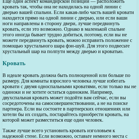
Еще один аспект командирской позиции — расположить
кровать так, чтобы она не находилась на одной линии с
дверью вашей спальни. Если какая-либо часть вашей кровати
находится прямо на одной линии с дверью, или если ваши
ноги направлены в сторону двери, лучше передвинуть
кровать, если это возможно. Однако в маленькой спальне
этого иногда бывает трудно добиться, поэтому, если вы не
можете передвинуть кровать, можно исправить положение с
помощью хрустального шара фэн-шуй. Для этого подвесьте
хрустальный шар на полпути между дверью и кроватью.
Кровать
В идеале кровать должна быть полноценной или больше по
размеру. Для комнаты взрослого человека лучше избегать
кровати с двумя односпальными кроватями, если только вы не
одиноки и не хотите остаться одиноким. Например,
двухспальная кровать может подойти вам сейчас, если вы
сосредоточены на самосовершенствовании, а не на поиске
партнера. Если вы состоите в партнерских отношениях или
хотели бы их создать, постарайтесь приобрести кровать, на
которой может разместиться еще один человек.
Также лучше всего установить кровать изголовьем к
надежной стене. Если возможно, оставьте немного места с