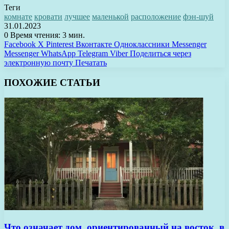
Теги
комнате
кровати
лучшее
маленькой
расположение
фэн-шуй
31.01.2023
0
Время чтения: 3 мин.
Facebook
X
Pinterest
Вконтакте
Одноклассники
Messenger
Messenger
WhatsApp
Telegram
Viber
Поделиться через
электронную почту
Печатать
ПОХОЖИЕ СТАТЬИ
Что означает дом, ориентированный на восток, в