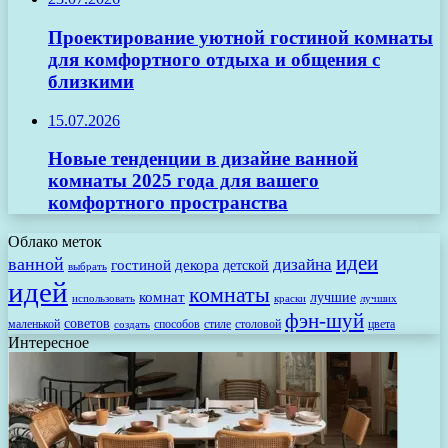
Проектирование уютной гостиной комнаты
для комфортного отдыха и общения с
близкими
15.07.2026
Новые тенденции в дизайне ванной
комнаты 2025 года для вашего
комфортного пространства
Облако меток
идеи
ванной
дизайна
гостиной
декора
детской
выбрать
идей
комнаты
комнат
лучшие
использовать
лучших
краски
фэн-шуй
советов
маленькой
способов
стиле
столовой
цвета
создать
Интересное