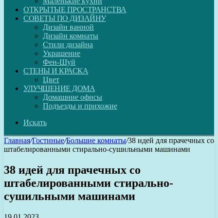
Маленькие кухни
ОТКРЫТЫЕ ПРОСТРАНСТВА
СОВЕТЫ ПО ДИЗАЙНУ
Дизайн ванной
Дизайн комнаты
Стили дизайна
Украшение
Фен-Шуй
СТЕНЫ И КРАСКА
Цвет
УЛУЧШЕНИЕ ДОМА
Домашние офисы
Подъезды и прихожие
Искать
Главная
/
Гостиные
/
Большие комнаты
/
38 идей для прачечных со
штабелированными стирально-сушильными машинами
38 идей для прачечных со
штабелированными стирально-
сушильными машинами
19.01.2023