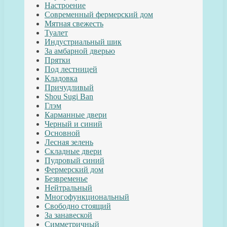
Настроение
Современный фермерский дом
Мятная свежесть
Туалет
Индустриальный шик
За амбарной дверью
Прятки
Под лестницей
Кладовка
Причудливый
Shou Sugi Ban
Глэм
Карманные двери
Черный и синий
Основной
Лесная зелень
Складные двери
Пудровый синий
Фермерский дом
Безвременье
Нейтральный
Многофункциональный
Свободно стоящий
За занавеской
Симметричный