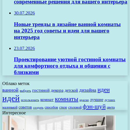
современные решения для вашего интерьера
30.07.2026
Новые тренды в дизайне ванной комнаты
на 2025 год советы и идеи для вашего
интерьера
23.07.2026
Проектирование уютной гостиной комнаты
для комфортного отдыха и общения с
близкими
Облако меток
идеи
ванной
дизайна
гостиной
декора
детской
выбрать
идей
комнаты
комнат
лучшие
использовать
лучших
краски
фэн-шуй
советов
маленькой
способов
стиле
столовой
цвета
создать
Интересное