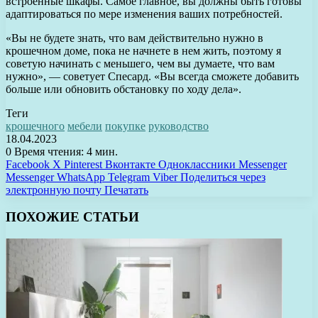
встроенные шкафы. Самое главное, вы должны быть готовы
адаптироваться по мере изменения ваших потребностей.
«Вы не будете знать, что вам действительно нужно в
крошечном доме, пока не начнете в нем жить, поэтому я
советую начинать с меньшего, чем вы думаете, что вам
нужно», — советует Спесард. «Вы всегда сможете добавить
больше или обновить обстановку по ходу дела».
Теги
крошечного
мебели
покупке
руководство
18.04.2023
0
Время чтения: 4 мин.
Facebook
X
Pinterest
Вконтакте
Одноклассники
Messenger
Messenger
WhatsApp
Telegram
Viber
Поделиться через
электронную почту
Печатать
ПОХОЖИЕ СТАТЬИ