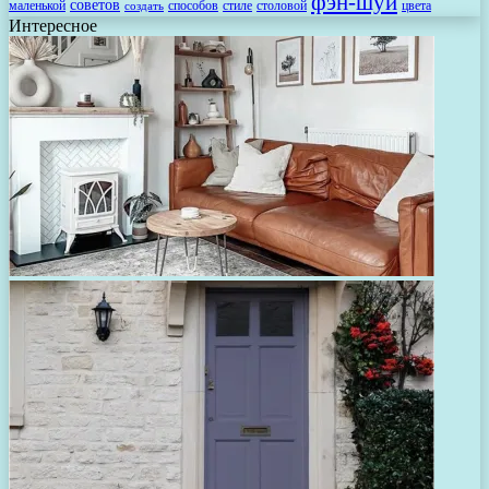
фэн-шуй
советов
маленькой
способов
стиле
столовой
цвета
создать
Интересное