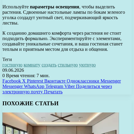
Используйте
параметры освещения
, чтобы выделить
растения. Сдвоенные настольные лампы по бокам зеленого
уголка создадут уютный свет, подчеркивающий яркость
листвы.
К созданию домашнего комфорта через растения не стоит
подходить формально. Экспериментируйте с элементами,
создавайте уникальные сочетания, и ваша гостиная станет
теплым и приятным местом для отдыха и общения.
Теги
гостиную
комнату
создать
стильную
уютную
09.06.2026
0
Время чтения: 7 мин.
Facebook
X
Pinterest
Вконтакте
Одноклассники
Messenger
Messenger
WhatsApp
Telegram
Viber
Поделиться через
электронную почту
Печатать
ПОХОЖИЕ СТАТЬИ