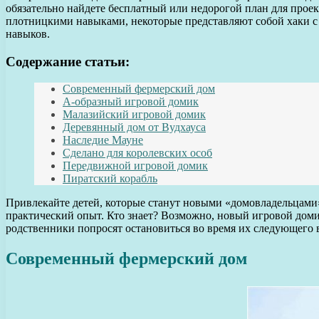
обязательно найдете бесплатный или недорогой план для прое
плотницкими навыками, некоторые представляют собой хаки с
навыков.
Содержание статьи:
Современный фермерский дом
А-образный игровой домик
Малазийский игровой домик
Деревянный дом от Вудхауса
Наследие Мауне
Сделано для королевских особ
Передвижной игровой домик
Пиратский корабль
Привлекайте детей, которые станут новыми «домовладельцами»
практический опыт. Кто знает? Возможно, новый игровой доми
родственники попросят остановиться во время их следующего 
Современный фермерский дом