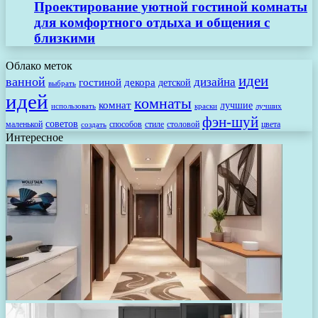
Проектирование уютной гостиной комнаты
для комфортного отдыха и общения с
близкими
Облако меток
идеи
ванной
дизайна
гостиной
декора
детской
выбрать
идей
комнаты
комнат
лучшие
использовать
лучших
краски
фэн-шуй
советов
маленькой
способов
стиле
столовой
цвета
создать
Интересное