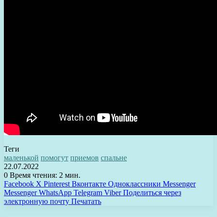
Теги
маленькой
помогут
приемов
спальне
22.07.2022
0
Время чтения: 2 мин.
Facebook
X
Pinterest
Вконтакте
Одноклассники
Messenger
Messenger
WhatsApp
Telegram
Viber
Поделиться через
электронную почту
Печатать