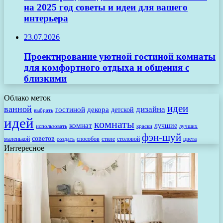
на 2025 год советы и идеи для вашего
интерьера
23.07.2026
Проектирование уютной гостиной комнаты
для комфортного отдыха и общения с
близкими
Облако меток
идеи
ванной
дизайна
гостиной
декора
детской
выбрать
идей
комнаты
комнат
лучшие
использовать
лучших
краски
фэн-шуй
советов
маленькой
способов
стиле
столовой
цвета
создать
Интересное