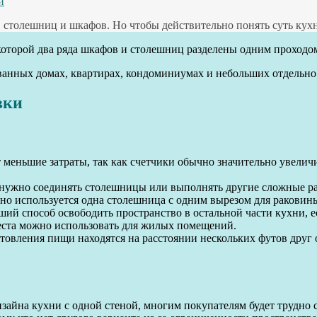
и
 столешниц и шкафов. Но чтобы действительно понять суть кухн
которой два ряда шкафов и столешниц разделены одним проходо
ванных домах, квартирах, кондоминиумах и небольших отдельно
вки
т меньшие затраты, так как счетчики обычно значительно увели
е нужно соединять столешницы или выполнять другие сложные р
но используется одна столешница с одним вырезом для раковин
й способ освободить пространство в остальной части кухни, ес
еста можно использовать для жилых помещений.
вления пищи находятся на расстоянии нескольких футов друг о
зайна кухни с одной стеной, многим покупателям будет трудно с