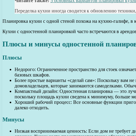
Читайте также:
5 основных вариантов планировки кухн
Переделка кухни иногда сводится к обновлению техники,
Планировка кухни с одной стеной похожа на кухню-галифе, в 
Кухни с одностенной планировкой часто встречаются в арендо
Плюсы и минусы одностенной планиро
Плюсы
Недорого: Ограниченное пространство для стоек означае
базовых шкафов.
Более простые варианты «сделай сам»: Поскольку вам н
домовладельцев, которые занимаются самоделками. Обыч
Компактный дизайн: Одностенная планировка — это лучши
поскольку площадь кухни сведена к минимуму, больше м
Хороший рабочий процесс: Все основные функции пригото
далеко отходить.
Минусы
Низкая воспринимаемая ценность: Если дом не требует ди