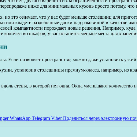
му что нет другого варианта из-за ограниченности пространства
 перепродаже ниже для минимальных кухонь просто потому, что
 но это означает, что у вас будет меньше столешниц для пригот
и или кладете разделочные доски над раковиной в качестве имп
своей компактности порождает новые решения. Например, куда де
е количество шкафов, у вас останется меньше места для хранени
ни
лы. Если позволяет пространство, можно даже установить узки
ухни, установив столешницы премиум-класса, например, из ква
вдоль стены, в которой нет окна. Окна уменьшают количество 
nger
WhatsApp
Telegram
Viber
Поделиться через электронную по