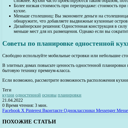
сложнее. Кухни часто проектируются таким образом, пото
Более низкая стоимость при перепродаже: стоимость при
кухне.
Меньше столешниц: Вы экономите деньги на столешницах,
обнаружите, что добавляете выдвижные кухонные островк
Дизайнерские решения: Одностенная конструкция в силу 
меньше мест для их размещения. Однако если вы сократит
Советы по планировке одностенной кух
Свободно используйте мобильные островки или небольшие сто
В элитных домах повысьте ценность одностенной планировки к
бытовую технику премиум-класса.
Если возможно, рассмотрите возможность расположения кухни 
Теги
кухни
одностенной
основы
планировки
21.04.2022
0
Время чтения: 3 мин.
Facebook
X
Pinterest
Вконтакте
Одноклассники
Messenger
Messe
ПОХОЖИЕ СТАТЬИ