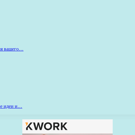
для вашего…
ые идеи и…