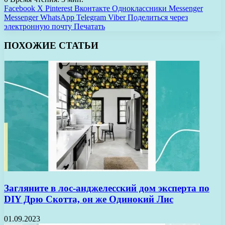
Facebook
X
Pinterest
Вконтакте
Одноклассники
Messenger
Messenger
WhatsApp
Telegram
Viber
Поделиться через
электронную почту
Печатать
ПОХОЖИЕ СТАТЬИ
Загляните в лос-анджелесский дом эксперта по
DIY Дрю Скотта, он же Одинокий Лис
01.09.2023