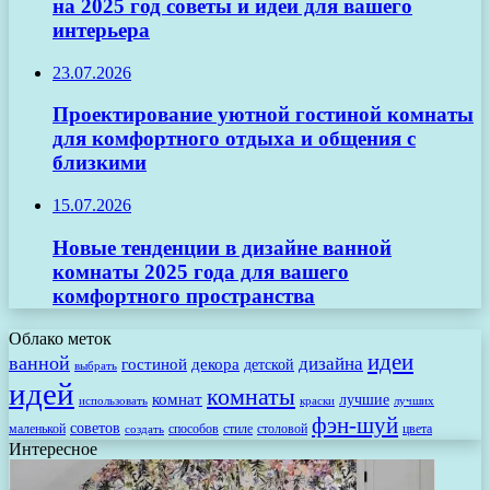
на 2025 год советы и идеи для вашего
интерьера
23.07.2026
Проектирование уютной гостиной комнаты
для комфортного отдыха и общения с
близкими
15.07.2026
Новые тенденции в дизайне ванной
комнаты 2025 года для вашего
комфортного пространства
Облако меток
идеи
ванной
дизайна
гостиной
декора
детской
выбрать
идей
комнаты
комнат
лучшие
использовать
лучших
краски
фэн-шуй
советов
маленькой
способов
стиле
столовой
цвета
создать
Интересное