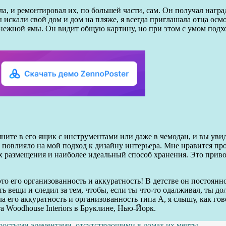
а, и ремонтировал их, по большей части, сам. Он получал награ
 искали свой дом и дом на пляже, я всегда приглашала отца осм
нежной ямы. Он видит общую картину, но при этом с умом подход
ните в его ящик с инструментами или даже в чемодан, и вы увид
ень повлияло на мой подход к дизайну интерьера. Мне нравится п
их размещения и наиболее идеальный способ хранения. Это прив
то его организованность и аккуратность! В детстве он постоянн
ь вещи и следил за тем, чтобы, если ты что-то одалживал, ты до
яла его аккуратность и организованность типа А, я слышу, как г
a Woodhouse Interiors в Бруклине, Нью-Йорк.
простыми элементами, отсутствующими в домах их мечты