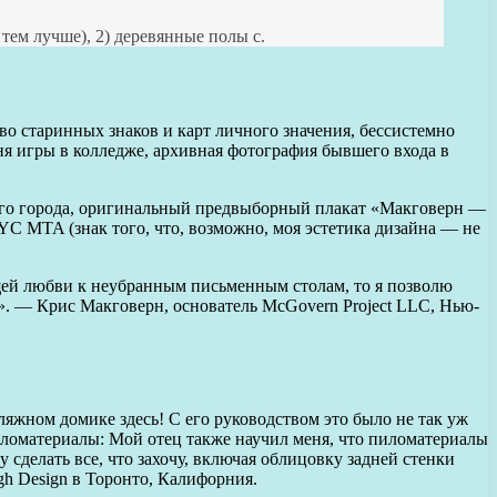
 тем лучше), 2) деревянные полы с.
о старинных знаков и карт личного значения, бессистемно
дня игры в колледже, архивная фотография бывшего входа в
ного города, оригинальный предвыборный плакат «Макговерн —
YC MTA (знак того, что, возможно, моя эстетика дизайна — не
бщей любви к неубранным письменным столам, то я позволю
?». — Крис Макговерн, основатель McGovern Project LLC, Нью-
яжном домике здесь! С его руководством это было не так уж
иломатериалы: Мой отец также научил меня, что пиломатериалы
у сделать все, что захочу, включая облицовку задней стенки
h Design в Торонто, Калифорния.