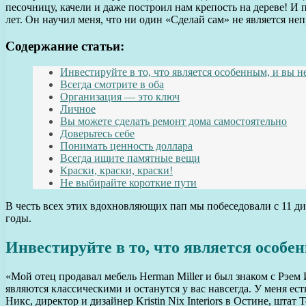
песочницу, качели и даже построил нам крепость на дереве! И 
лет. Он научил меня, что ни один «Сделай сам» не является не
Содержание статьи:
Инвестируйте в то, что является особенным, и вы н
Всегда смотрите в оба
Организация — это ключ
Личное
Вы можете сделать ремонт дома самостоятельно
Доверьтесь себе
Понимать ценность доллара
Всегда ищите памятные вещи
Краски, краски, краски!
Не выбирайте короткие пути
В честь всех этих вдохновляющих пап мы побеседовали с 11 д
годы.
Инвестируйте в то, что является особен
«Мой отец продавал мебель Herman Miller и был знаком с Рэем
являются классическими и останутся у вас навсегда. У меня е
Никс, директор и дизайнер Kristin Nix Interiors в Остине, штат Т