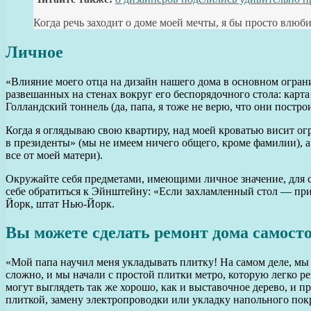
Когда речь заходит о доме моей мечты, я бы просто влюби
Личное
«Влияние моего отца на дизайн нашего дома в основном огран
развешанных на стенах вокруг его беспорядочного стола: карта
Голландский тоннель (да, папа, я тоже не верю, что они постр
Когда я оглядываю свою квартиру, над моей кроватью висит о
в президенты» (мы не имеем ничего общего, кроме фамилии), а
все от моей матери).
Окружайте себя предметами, имеющими личное значение, для с
себе обратиться к Эйнштейну: «Если захламленный стол — приз
Йорк, штат Нью-Йорк.
Вы можете сделать ремонт дома самост
«Мой папа научил меня укладывать плитку! На самом деле, мы
сложно, и мы начали с простой плитки метро, которую легко 
могут выглядеть так же хорошо, как и выставочное дерево, и пр
плиткой, замену электропроводки или укладку напольного пок