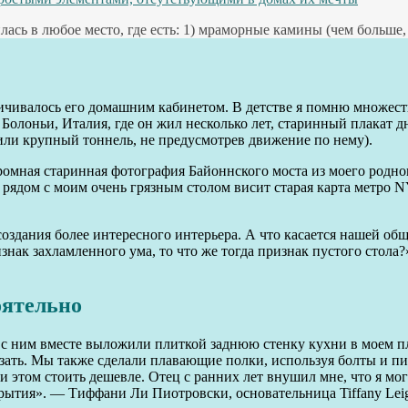
лась в любое место, где есть: 1) мраморные камины (чем больше,
ичивалось его домашним кабинетом. В детстве я помню множеств
 Болоньи, Италия, где он жил несколько лет, старинный плакат 
оили крупный тоннель, не предусмотрев движение по нему).
громная старинная фотография Байоннского моста из моего род
 рядом с моим очень грязным столом висит старая карта метро N
оздания более интересного интерьера. А что касается нашей о
нак захламленного ума, то что же тогда признак пустого стола
оятельно
 с ним вместе выложили плиткой заднюю стенку кухни в моем пл
резать. Мы также сделали плавающие полки, используя болты и п
и этом стоить дешевле. Отец с ранних лет внушил мне, что я мог
рытия». — Тиффани Ли Пиотровски, основательница Tiffany Leig