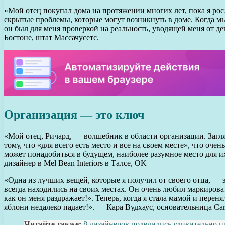
«Мой отец покупал дома на протяжении многих лет, пока я росл
скрытые проблемы, которые могут возникнуть в доме. Когда мы
он был для меня проверкой на реальность, уводящей меня от де
Бостоне, штат Массачусетс.
Организация — это ключ
«Мой отец, Ричард, — волшебник в области организации. Загля
тому, что «для всего есть место и все на своем месте», что оч
может понадобиться в будущем, наиболее разумное место для 
дизайнер в Mel Bean Interiors в Талсе, OK
«Одна из лучших вещей, которые я получил от своего отца, — э
всегда находились на своих местах. Он очень любил маркироват
как он меня раздражает!». Теперь, когда я стала мамой и перен
яблони недалеко падает!». — Кара Вудхаус, основательница Car
Читайте также:
8 дизайнеров поделились удивительно 