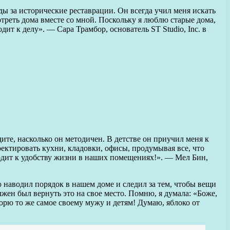
ды за исторические реставрации. Он всегда учил меня искать
отреть дома вместе со мной. Поскольку я люблю старые дома,
ит к делу». — Сара Трамбор, основатель ST Studio, Inc. в
ите, насколько он методичен. В детстве он приучил меня к
роектировать кухни, кладовки, офисы, продумывая все, что
одит к удобству жизни в наших помещениях!». — Мел Бин,
о наводил порядок в нашем доме и следил за тем, чтобы вещи
лжен был вернуть это на свое место. Помню, я думала: «Боже,
оворю то же самое своему мужу и детям! Думаю, яблоко от