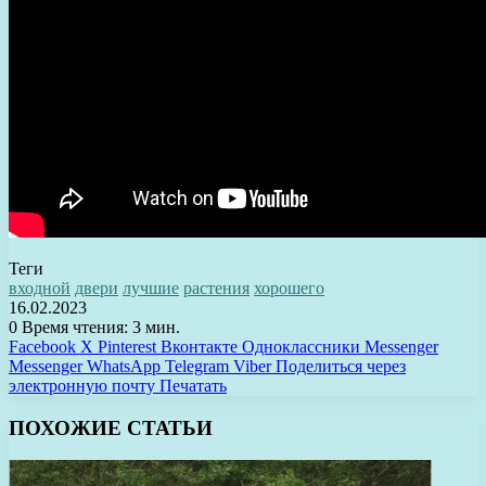
Теги
входной
двери
лучшие
растения
хорошего
16.02.2023
0
Время чтения: 3 мин.
Facebook
X
Pinterest
Вконтакте
Одноклассники
Messenger
Messenger
WhatsApp
Telegram
Viber
Поделиться через
электронную почту
Печатать
ПОХОЖИЕ СТАТЬИ