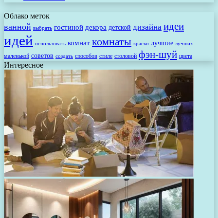
Облако меток
идеи
ванной
дизайна
гостиной
декора
детской
выбрать
идей
комнаты
комнат
лучшие
использовать
лучших
краски
фэн-шуй
советов
маленькой
способов
стиле
столовой
цвета
создать
Интересное