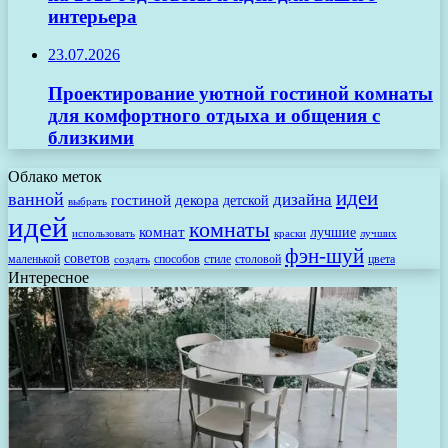
интерьера
23.07.2026
Проектирование уютной гостиной комнаты
для комфортного отдыха и общения с
близкими
Облако меток
идеи
ванной
дизайна
гостиной
декора
детской
выбрать
идей
комнаты
комнат
лучшие
использовать
лучших
краски
фэн-шуй
советов
маленькой
способов
стиле
столовой
цвета
создать
Интересное