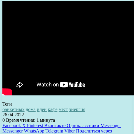
Теги
банкетных
дома
идей
кафе
мест
энергия
26.04.2022
0
Время чтения: 1 минута
Facebook
X
Pinterest
Вконтакте
Одноклассники
Messenger
Messenger
WhatsApp
Telegram
Viber
Поделиться через