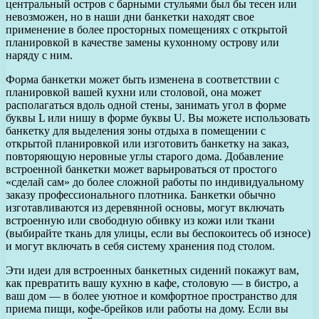
центральный остров с барными стульями был бы тесен или
невозможен, но в наши дни банкетки находят свое
применение в более просторных помещениях с открытой
планировкой в качестве замены кухонному острову или
наряду с ним.
Форма банкетки может быть изменена в соответствии с
планировкой вашей кухни или столовой, она может
располагаться вдоль одной стены, занимать угол в форме
буквы L или нишу в форме буквы U. Вы можете использовать
банкетку для выделения зоны отдыха в помещении с
открытой планировкой или изготовить банкетку на заказ,
повторяющую неровные углы старого дома. Добавление
встроенной банкетки может варьироваться от простого
«сделай сам» до более сложной работы по индивидуальному
заказу профессионального плотника. Банкетки обычно
изготавливаются из деревянной основы, могут включать
встроенную или свободную обивку из кожи или ткани
(выбирайте ткань для улицы, если вы беспокоитесь об износе)
и могут включать в себя систему хранения под столом.
Эти идеи для встроенных банкетных сидений покажут вам,
как превратить вашу кухню в кафе, столовую — в бистро, а
ваш дом — в более уютное и комфортное пространство для
приема пищи, кофе-брейков или работы на дому. Если вы