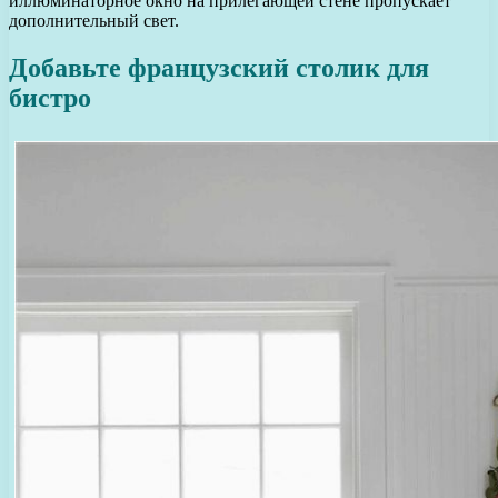
иллюминаторное окно на прилегающей стене пропускает
дополнительный свет.
Добавьте французский столик для
бистро