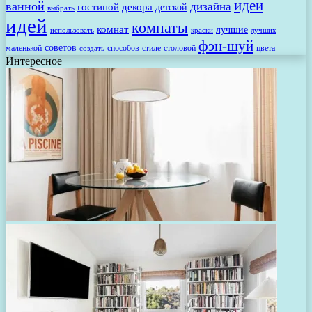
идеи
ванной
дизайна
гостиной
декора
детской
выбрать
идей
комнаты
комнат
лучшие
использовать
лучших
краски
фэн-шуй
советов
маленькой
способов
стиле
столовой
цвета
создать
Интересное