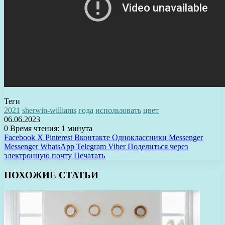
Теги
2021
sherwin-williams
года
использовать
цвет
06.06.2023
0
Время чтения: 1 минута
Facebook
X
Pinterest
Вконтакте
Одноклассники
Messenger
Messenger
WhatsApp
Telegram
Viber
Поделиться через
электронную почту
Печатать
ПОХОЖИЕ СТАТЬИ