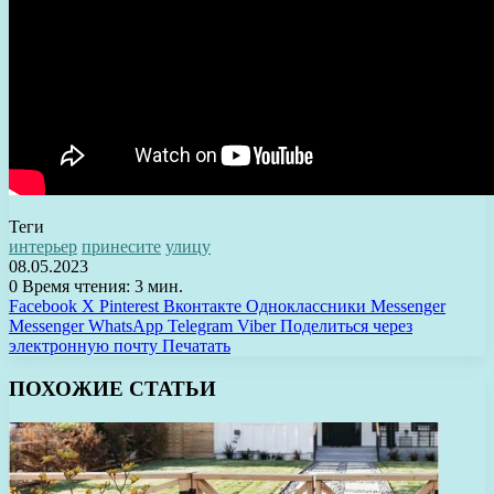
Теги
интерьер
принесите
улицу
08.05.2023
0
Время чтения: 3 мин.
Facebook
X
Pinterest
Вконтакте
Одноклассники
Messenger
Messenger
WhatsApp
Telegram
Viber
Поделиться через
электронную почту
Печатать
ПОХОЖИЕ СТАТЬИ