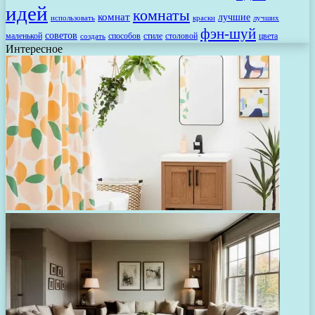
идей
комнаты
комнат
лучшие
использовать
лучших
краски
фэн-шуй
советов
маленькой
способов
стиле
столовой
цвета
создать
Интересное