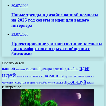
30.07.2026
Новые тренды в дизайне ванной комнаты
на 2025 год советы и идеи для вашего
интерьера
23.07.2026
Проектирование уютной гостиной комнаты
для комфортного отдыха и общения с
близкими
Облако меток
идеи
ванной
дизайна
гостиной
декора
детской
выбрать
идей
комнаты
комнат
лучшие
использовать
лучших
краски
фэн-шуй
советов
маленькой
способов
стиле
столовой
цвета
создать
Интересное