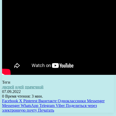
Теги
дверей
идей
прачечной
07.09.2022
0
Время чтения: 3 мин.
Facebook
X
Pinterest
Вконтакте
Одноклассники
Messenger
Messenger
WhatsApp
Telegram
Viber
Поделиться через
электронную почту
Печатать