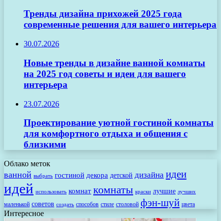
Тренды дизайна прихожей 2025 года
современные решения для вашего интерьера
30.07.2026
Новые тренды в дизайне ванной комнаты
на 2025 год советы и идеи для вашего
интерьера
23.07.2026
Проектирование уютной гостиной комнаты
для комфортного отдыха и общения с
близкими
Облако меток
идеи
ванной
дизайна
гостиной
декора
детской
выбрать
идей
комнаты
комнат
лучшие
использовать
лучших
краски
фэн-шуй
советов
маленькой
способов
стиле
столовой
цвета
создать
Интересное