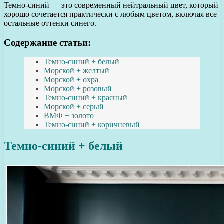
Темно-синий — это современный нейтральный цвет, который
хорошо сочетается практически с любым цветом, включая все
остальные оттенки синего.
Содержание статьи:
Темно-синий + белый
Морской + желтый
Морской + охра
Морской + розовый
Темно-синий + красный
Морской + серый
ВМФ + золото
Темно-синий + коричневый
Темно-синий + белый