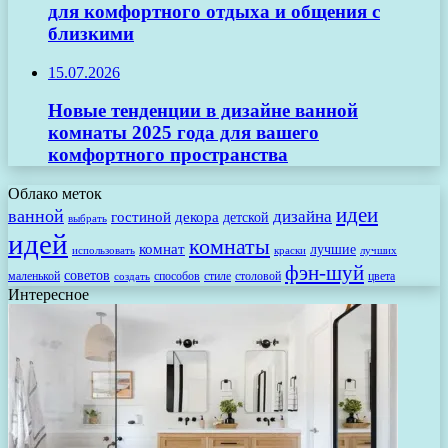
для комфортного отдыха и общения с
близкими
15.07.2026
Новые тенденции в дизайне ванной
комнаты 2025 года для вашего
комфортного пространства
Облако меток
идеи
ванной
дизайна
гостиной
декора
детской
выбрать
идей
комнаты
комнат
лучшие
использовать
лучших
краски
фэн-шуй
советов
маленькой
способов
стиле
столовой
цвета
создать
Интересное