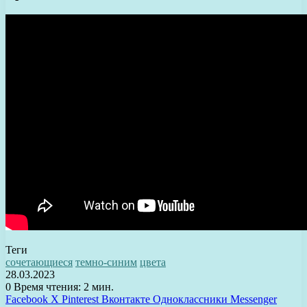
Теги
сочетающиеся
темно-синим
цвета
28.03.2023
0
Время чтения: 2 мин.
Facebook
X
Pinterest
Вконтакте
Одноклассники
Messenger