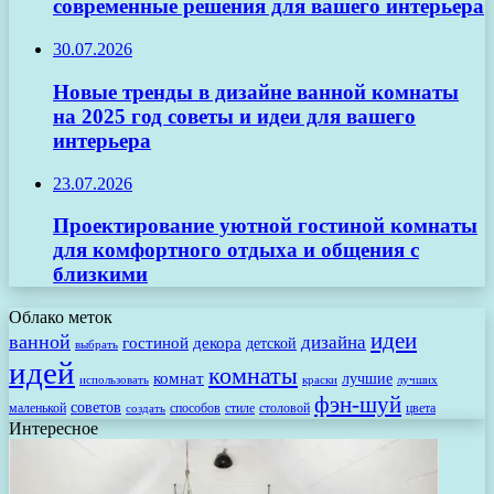
современные решения для вашего интерьера
30.07.2026
Новые тренды в дизайне ванной комнаты
на 2025 год советы и идеи для вашего
интерьера
23.07.2026
Проектирование уютной гостиной комнаты
для комфортного отдыха и общения с
близкими
Облако меток
идеи
ванной
дизайна
гостиной
декора
детской
выбрать
идей
комнаты
комнат
лучшие
использовать
лучших
краски
фэн-шуй
советов
маленькой
способов
стиле
столовой
цвета
создать
Интересное