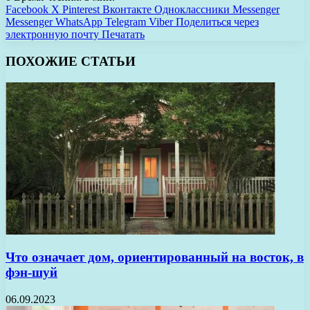
Facebook
X
Pinterest
Вконтакте
Одноклассники
Messenger
Messenger
WhatsApp
Telegram
Viber
Поделиться через
электронную почту
Печатать
ПОХОЖИЕ СТАТЬИ
Что означает дом, ориентированный на восток, в
фэн-шуй
06.09.2023