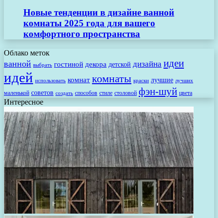
Новые тенденции в дизайне ванной
комнаты 2025 года для вашего
комфортного пространства
Облако меток
идеи
ванной
дизайна
гостиной
декора
детской
выбрать
идей
комнаты
комнат
лучшие
использовать
лучших
краски
фэн-шуй
советов
маленькой
способов
стиле
столовой
цвета
создать
Интересное